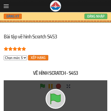
Skip to main content
ĐĂNG KÝ
ĐĂNG NHẬP
Bài tập vẽ hình Scratch S453
Bạn đánh giá:
5
/
5
Xin hãy xếp hạng
VẼ HÌNH SCRATCH - S453