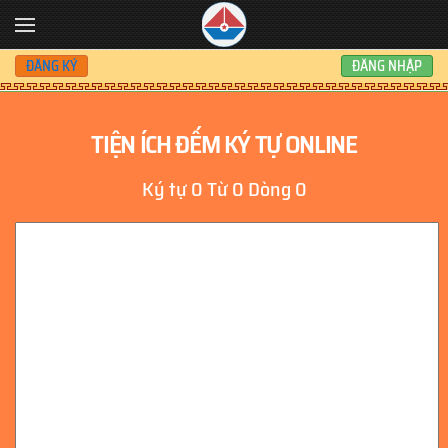
Skip to main content
ĐĂNG KÝ
ĐĂNG NHẬP
TIỆN ÍCH ĐẾM KÝ TỰ ONLINE
Ký tự
0
Từ
0
Dòng
0