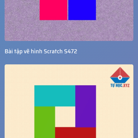
Bài tập vẽ hình Scratch S472