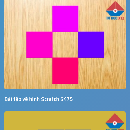
Bài tập vẽ hình Scratch S475