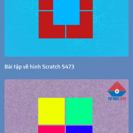
Bài tập vẽ hình Scratch S473