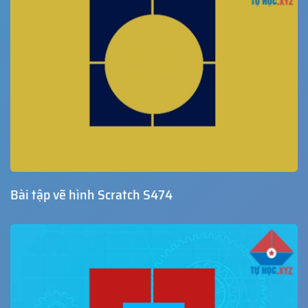
Bài tập vẽ hình Scratch S474