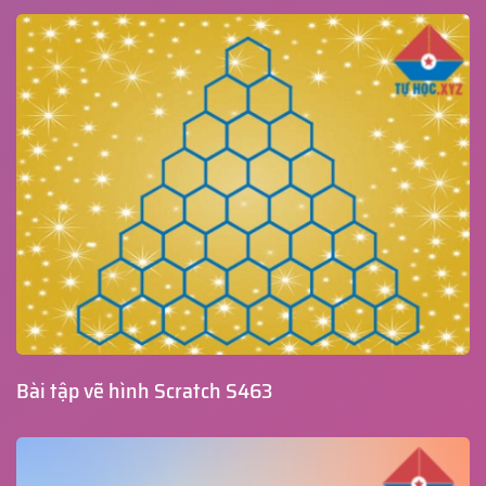
Bài tập vẽ hình Scratch S463