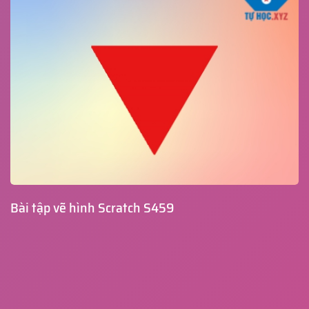
Bài tập vẽ hình Scratch S459