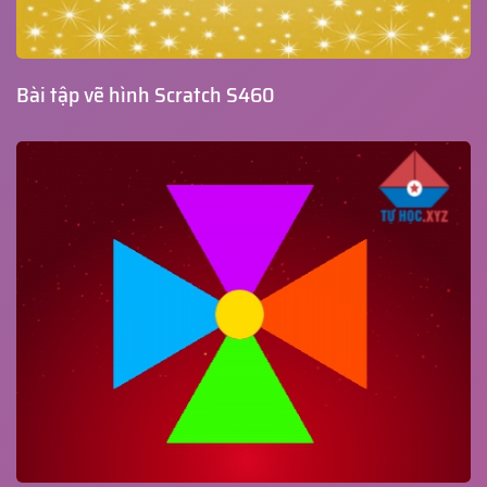
Bài tập vẽ hình Scratch S460