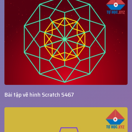
Bài tập vẽ hình Scratch S467