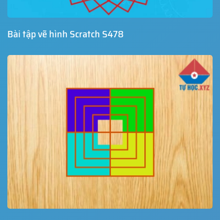
Bài tập vẽ hình Scratch S478