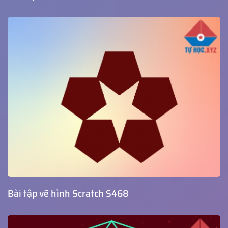
Bài tập vẽ hình Scratch S468