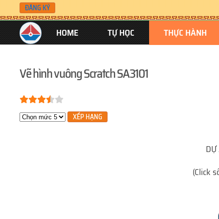
ĐĂNG KÝ
Skip to main content
HOME
TỰ HỌC
THỰC HÀNH
Vẽ hình vuông Scratch SA3101
Bạn đánh giá:
3.5
/
5
Xin hãy xếp hạng
DỰ 
(Click 