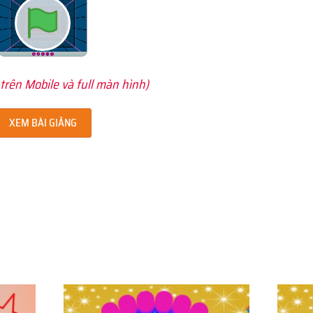
trên Mobile và full màn hình)
XEM BÀI GIẢNG