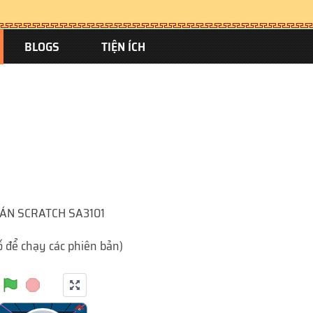
BLOGS
TIỆN ÍCH
ÁN SCRATCH SA3101
số để chạy các phiên bản)