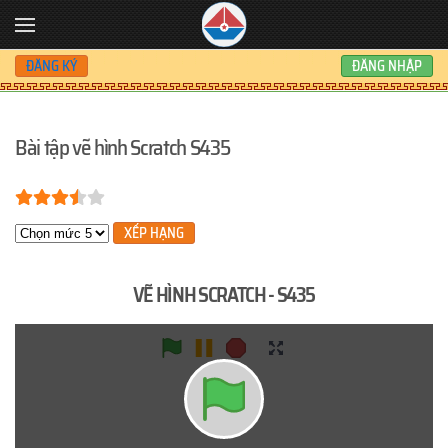
Skip to main content
ĐĂNG KÝ
ĐĂNG NHẬP
Bài tập vẽ hình Scratch S435
Bạn đánh giá:
3.5
/
5
Xin hãy xếp hạng
VẼ HÌNH SCRATCH - S435