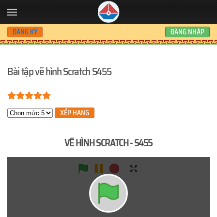
Skip to main content
ĐĂNG KÝ
ĐĂNG NHẬP
Bài tập vẽ hình Scratch S455
Bạn đánh giá:
5
/
5
Xin hãy xếp hạng
VẼ HÌNH SCRATCH - S455