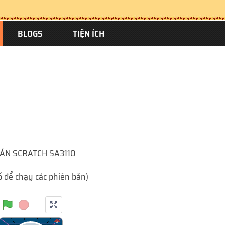
BLOGS
TIỆN ÍCH
ÁN SCRATCH SA3110
số để chạy các phiên bản)