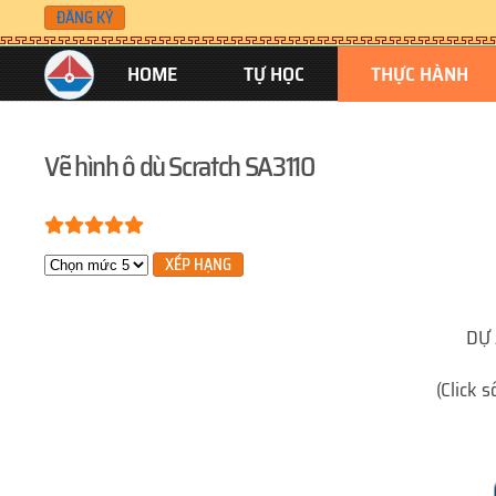
ĐĂNG KÝ
Skip to main content
HOME
TỰ HỌC
THỰC HÀNH
Vẽ hình ô dù Scratch SA3110
Bạn đánh giá:
5
/
5
Xin hãy xếp hạng
DỰ 
(Click 