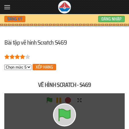
Skip to main content
ĐĂNG KÝ
ĐĂNG NHẬP
Bài tập vẽ hình Scratch S469
Bạn đánh giá:
4
/
5
Xin hãy xếp hạng
VẼ HÌNH SCRATCH - S469