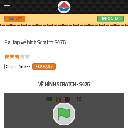
Skip to main content
ĐĂNG KÝ
ĐĂNG NHẬP
Bài tập vẽ hình Scratch S476
Bạn đánh giá:
3
/
5
Xin hãy xếp hạng
VẼ HÌNH SCRATCH - S476