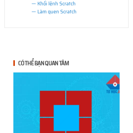
Khối lệnh Scratch
Làm quen Scratch
CÓ THỂ BẠN QUAN TÂM