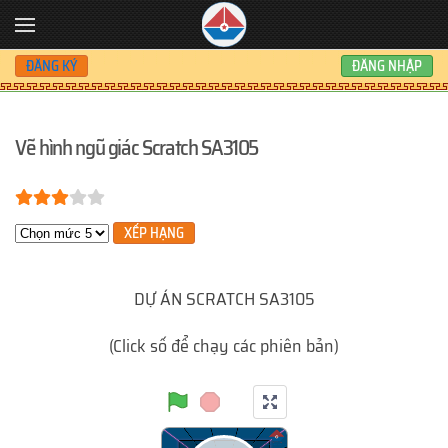
Skip to main content
ĐĂNG KÝ
ĐĂNG NHẬP
Vẽ hình ngũ giác Scratch SA3105
Bạn đánh giá:
3
/
5
Xin hãy xếp hạng
DỰ ÁN SCRATCH SA3105
(Click số để chạy các phiên bản)