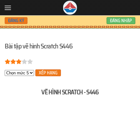
Skip to main content
ĐĂNG KÝ
ĐĂNG NHẬP
Bài tập vẽ hình Scratch S446
Bạn đánh giá:
3
/
5
Xin hãy xếp hạng
VẼ HÌNH SCRATCH - S446