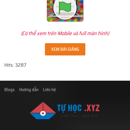
(Có thể xem trên Mobile và full màn hình)
XEM BÀI GIẢNG
Hits: 3287
Blogs
Hướng dẫn
Liên hệ