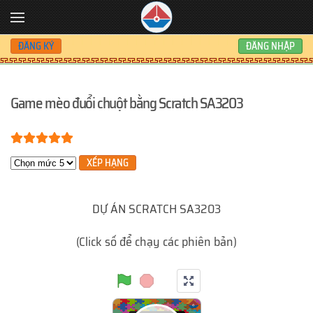
Skip to main content
ĐĂNG KÝ
ĐĂNG NHẬP
Game mèo đuổi chuột bằng Scratch SA3203
Bạn đánh giá:
5
/
5
Xin hãy xếp hạng
DỰ ÁN SCRATCH SA3203
(Click số để chạy các phiên bản)