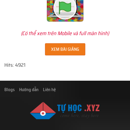
(Có thể xem trên Mobile và full màn hình)
XEM BÀI GIẢNG
Hits: 4921
Blogs
Hướng dẫn
Liên hệ