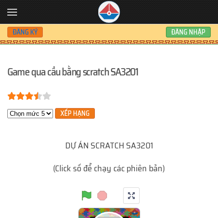
Skip to main content
ĐĂNG KÝ
ĐĂNG NHẬP
Game qua cầu bằng scratch SA3201
Bạn đánh giá:
3.5
/
5
Xin hãy xếp hạng
DỰ ÁN SCRATCH SA3201
(Click số để chạy các phiên bản)