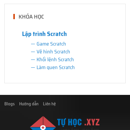
KHÓA HỌC
Lập trình Scratch
Game Scratch
Vẽ hình Scratch
Khối lệnh Scratch
Làm quen Scratch
Blogs
Hướng dẫn
Liên hệ